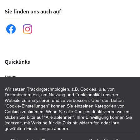
Sie finden uns auch auf
Quicklinks
News
Historie
Wir setzen Trackingtechnologien, z.B. Cookies, u.a. von
Drittanbietern ein, um Nutzung und Funktionalität unserer
Veranstaltungen
Website zu analysieren und zu verbessern. Über den Button
"Cookie-Einstellungen" können Sie einzelnen Kategorien von
Kontakt
Cookies zustimmen. Wenn Sie alle Cookies deaktivieren wollen,
Impressum
klicken Sie bitte auf "Alle ablehnen". Ihre Einwilligung können Sie
jederzeit, mit Wirkung für die Zukunft widerrufen oder Ihre
Datenschutz
gewählten Einstellungen ändern.
Cookie Einstellungen