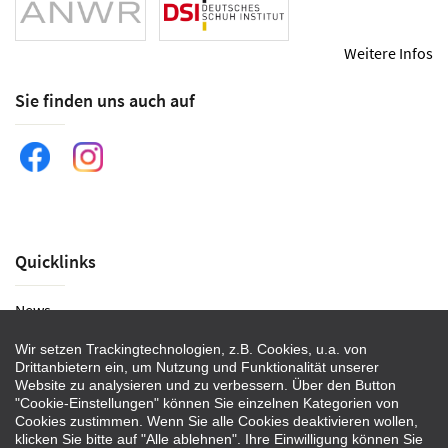
Weitere Infos
Sie finden uns auch auf
Quicklinks
News
Historie
Wir setzen Trackingtechnologien, z.B. Cookies, u.a. von
Drittanbietern ein, um Nutzung und Funktionalität unserer
Veranstaltungen
Website zu analysieren und zu verbessern. Über den Button
"Cookie-Einstellungen" können Sie einzelnen Kategorien von
Kontakt
Cookies zustimmen. Wenn Sie alle Cookies deaktivieren wollen,
Impressum
klicken Sie bitte auf "Alle ablehnen". Ihre Einwilligung können Sie