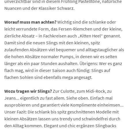
unverzichtbar sind in diesem Frühling Pastelltöne, natürliche
Nuancen und der Klassiker Schwarz.
Worauf muss man achten?
Wichtig sind die schlanke oder
leicht verrundete Form, das Fersen-Riemchen und der kleine,
zierliche Absatz – in Fachkreisen auch „Kitten Heel“ genannt.
Damit sind die neuen Slings mit den kleinen, spitz
zulaufenden Absätzen viel bequemer und alltagstauglicher als
die hohen Absätze normaler Pumps, in denen wir es selten
länger als ein paar Stunden aushalten. Übrigens: Wer es ganz
flach mag, wird in dieser Saison auch fündig: Slings auf
flachen Sohlen sind ebenfalls mega angesagt.
Wozu tragen wir Slings?
Zur Culotte, zum Midi-Rock, zu
Jeans... eigentlich zu fast allem. Siehe oben. Einfach mal
ausprobieren und garantiert viele Komplimente einheimsen...
Unser Fazit: Die schlank bis spitz geschnittenen Modelle mit
kleinen Absätzen lassen uns trendy und schwindelfrei durch
den Alltag kommen. Elegant und chic ergänzen Slingbacks