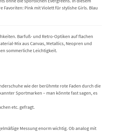
ts ohne die sportlichen Evergreens. In diesem
avoriten: Pink mit Violett für stylishe Girls. Blau
hkeiten. Barfuß- und Retro-Optiken auf flachen
aterial-Mix aus Canvas, Metallics, Neopren und
en sommerliche Leichtigkeit.
 Kinderschuhe wie der berühmte rote Faden durch die
ekannter Sportmarken – man könnte fast sagen, es
chen etc. gefragt.
egelmäßige Messung enorm wichtig. Ob analog mit