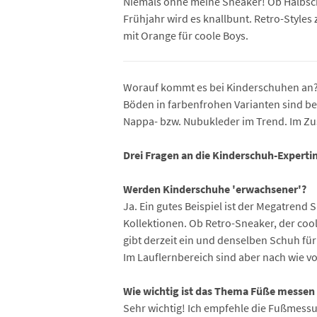
Niemals ohne meine Sneaker! Ob Halbschu
Frühjahr wird es knallbunt. Retro-Styles 
mit Orange für coole Boys.
Worauf kommt es bei Kinderschuhen an? F
Böden in farbenfrohen Varianten sind bei
Nappa- bzw. Nubukleder im Trend. Im Zu
Drei Fragen an die Kinderschuh-Expertin
Werden Kinderschuhe 'erwachsener'?
Ja. Ein gutes Beispiel ist der Megatrend
Kollektionen. Ob Retro-Sneaker, der coo
gibt derzeit ein und denselben Schuh für
Im Lauflernbereich sind aber nach wie vo
Wie wichtig ist das Thema Füße messe
Sehr wichtig! Ich empfehle die Fußmess