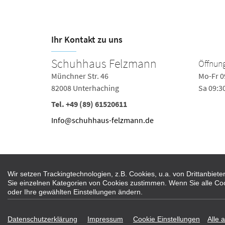
Ihr Kontakt zu uns
Schuhhaus Felzmann
Öffnung
Münchner Str. 46
Mo-Fr 0
82008 Unterhaching
Sa 09:3
Tel.
+49 (89) 61520611
Info@schuhhaus-felzmann.de
Wir setzen Trackingtechnologien, z.B. Cookies, u.a. von Drittanbie
Sie einzelnen Kategorien von Cookies zustimmen. Wenn Sie alle Cookie
oder Ihre gewählten Einstellungen ändern.
Datenschutzerklärung
Impressum
Cookie Einstellungen
Alle 