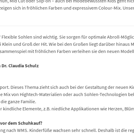
h, Mid Cut oder Slip-on – auch bei modebewussten Kids geht nich
zeigen sich in fröhlichen Farben und expressivem Colour-Mix. Unsere F
lexible Sohlen sind wichtig. Sie sorgen für optimale Abroll-Möglic
 Klein und Groß der Hit. Wie bei den Großen liegt darüber hinaus M
sammenspiel mit fröhlichen Farben verleihen sie den neuen Modell
 Dr. Claudia Schulz
 Sport. Dieses Thema zieht sich auch bei der Gestaltung der neuen
le Mix von Hightech-Materialien oder auch Sohlen-Technologien b
 die ganze Familie.
r kindliche Elemente, z.B. niedliche Applikationen wie Herzen, Blüm
n vor dem Schuhkauf?
ung nach WMS. Kinderfüße wachsen sehr schnell. Deshalb ist die r