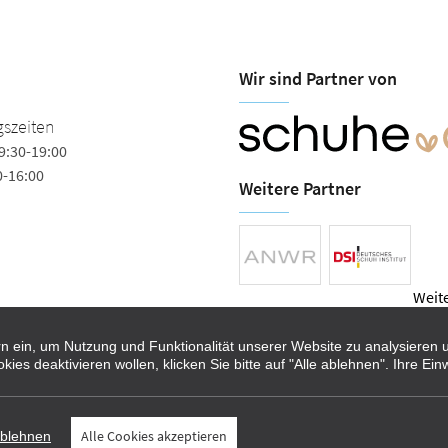
Wir sind Partner von
szeiten
9:30-19:00
0-16:00
Weitere Partner
Weite
Sie finden uns auch auf
tern ein, um Nutzung und Funktionalität unserer Website zu analysiere
s deaktivieren wollen, klicken Sie bitte auf "Alle ablehnen". Ihre Einw
Alle Cookies akzeptieren
ablehnen